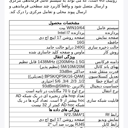
روتینگ 4G است، که می تواند به سیستم عامل فرماندهی مرکزی
و ارسال متصل شود و واقعاً کاربرد چند سطحی فرماندهی و
ارسال پیوند محلی و تعامل مرکزی را درک کند.
مشخصات محصول
سیستم عامل
WIN10/64 بیت
پردازنده
پردازنده Intel I7
صفحه نمایش
صفحه روشن 17 اینچ اچ دی
حافظه
16G
حالت ذخیره سازی
240G درایو حالت جامد
روش کار
ماوس و صفحه کلید جاسازی شده
ویژگی انتقال
دامنه فرکانس
1438MHz ((200MHz-1.5G قابل تنظیم
پهنای باند کانال
5M/10M/20M (تنظیم پذیر)
قدرت منتقل شده
حداکثر 33dBm
تعدیل کنستلاسیون
(BPSK/QPSK/16-QAM (تعدیلی))
کد اصلاح خطا
1/2, 2/3, 3/4, 5/6 اختیاری
حساسیت دیجیتال
بالاترین -93dBm@5MHz
نرخ انتقال
نرخ اوج تا 70 مگابايت در ثانیه است
تعداد hop های زنجیره ای در یک شبکه AD
قابلیت شبکه سازی
hoc بیشتر از 9 است. تعداد گره ها در یک
شبکه AD hoc کمتر از 32 نیست
ویژگی های داده ها
رابط Rf
N*2،SMA*1
نمایش ویدیو
صفحه روشن 17 اینچ اچ دی
رابط کابل
RJ45 پورت ضد آب *2