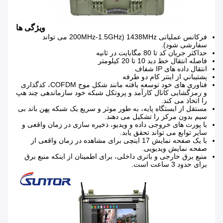
ویژگی ها
فرکانس عملیاتی 1438MHz (200MHz-1.5GHz می تواند
سفارشی شود).
حداکثر جریان کد تا 80 مگابايت در ثانیه
فاصله انتقال خط دید 10 تا 20 کیلومتر
انتقال داده های IP شفاف
پشتيباني از اينتر کام دو طرفه
فناوری های خود توسعه یافته مانند شکل موج COFDM، کدگذاری
و رمزگشایی کانال کارآمد و پروتکل شبکه خود سازماندهی چند هپ
را اتخاذ می کند.
مستقل از ایستگاه پایه، به طور موثر و سریع یک شبکه پهن باند بی
سیم بدون مرکز را تشکیل می دهند.
با پورت های خروجی داده و ویدیو، ذخیره سازی در زمان واقعی و
سایر توابع می تواند تحقق یابد.
با یک صفحه نمایش 17 اینچی برای مشاهده در زمان واقعی از
صفحه نمایش ویدیویی.
منبع برق خارجی و باتری داخلی، برای اطمینان از اینکه منبع برق
برای حدود 3 ساعت است.