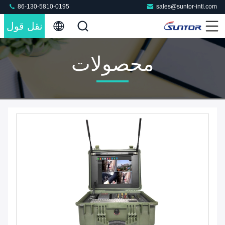
86-130-5810-0195
sales@suntor-intl.com
نقل قول
محصولات