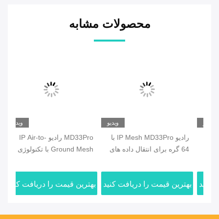
محصولات مشابه
یو
ویدیو
ویدیو
U
رادیو IP Mesh MD33Pro با
MD33Pro رادیو IP Air-to-
ای
64 گره برای انتقال داده های
Ground Mesh با تکنولوژی
بدون سرنشین
FHSS
نرخ د
ید
بهترین قیمت را دریافت کنید
بهترین قیمت را دریافت کنید
بهت