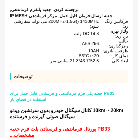
برجسته کردن:
جعبه پلتفرم فرماندهی
,
جعبه ارسال فرمان قابل حمل
,
مرکز فرماندهی IP MESH
فرکانس زنگ
1438MHz ((200MHz-1.5G می تواند سفارشی
زد:
شود)
ولتاژ بهره
DC 14.8 ولت
برداری:
حالت
AES 256
رمزگذاری:
ظرفیت باتری:
10AH
دمای کار:
20~+55°C
ابعاد کلی:
52.5*43.7*21.3 سانتي متر
توضیحات
PB33 جعبه پلی فرم فرماندهی و فرستادن قابل حمل برای
استفاده در فضای باز
10km ~ 20km کانال سیگنال خودرو بدون سرنشین ویدئو
سیگنال صوتی گیرنده و فرستنده
PB33 پورتال فرماندهی و فرستادن پلت فرم جعبه
مشخصات...