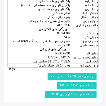
رابط رابط
پلگ ناوبری 6 هسته ای
رابط داده
پلاگین ناوبری سه هسته ای (نخست)
رابط برق
پلگ ناوبری دو هسته ای
عملکرد 4G
تمام نت کام
چراغ سیگنال
پنج چراغ سیگنال
سوئیچ برق
کلید قفل شدن خود را بچرخانید
حالت رمزگذاری
AES 256
ویژگی های الکتریکی
ولتاژ کار
DC 14.8V
جریان کار
≤ 7A
مصرف برق
مصرف متوسط قدرت دستگاه 60W است
ظرفیت باتری
10 هارت
ویژگی های فیزیکی
دمای کار
20~+55°C
دمای ذخیره سازی
-50°C تا +70°C
ابعاد کلی
52.5*43.7*21.3 سانتي متر
وزن تجهیزات
14.8kg (از جمله باتری)
Tags:
رادیوی مش 70 مگابیت بر ثانیه
شبکه مش MOS IP 1W
شبکه مش 50 کیلومتری LOS IP