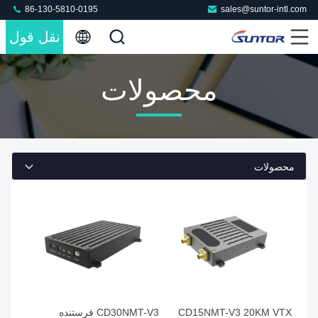
86-130-5810-0195
sales@suntor-intl.com
نقل قول
محصولات
محصولات
CD15NMT-V3 20KM VTX
CD30NMT-V3 فرستنده