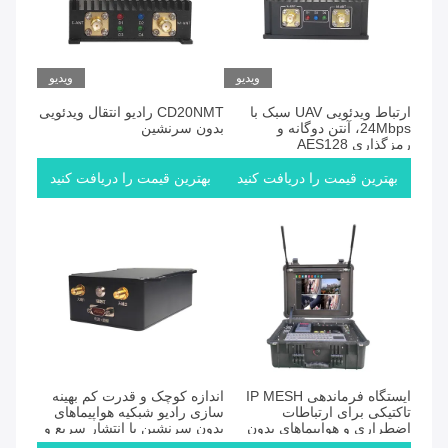
ویدیو
ویدیو
ارتباط ویدئویی UAV سبک با
CD20NMT رادیو انتقال ویدئویی
24Mbps، آنتن دوگانه و
بدون سرنشین
رمزگذاری AES128
بهترین قیمت را دریافت کنید
بهترین قیمت را دریافت کنید
ایستگاه فرماندهی IP MESH
اندازه کوچک و قدرت کم بهینه
تاکتیکی برای ارتباطات
سازی رادیو شبکیه هواپیماهای
اضطراری و هواپیماهای بدون
بدون سرنشین با انتشار سریع و
سرنشین
اتصال طولانی مدت هواپیماهای