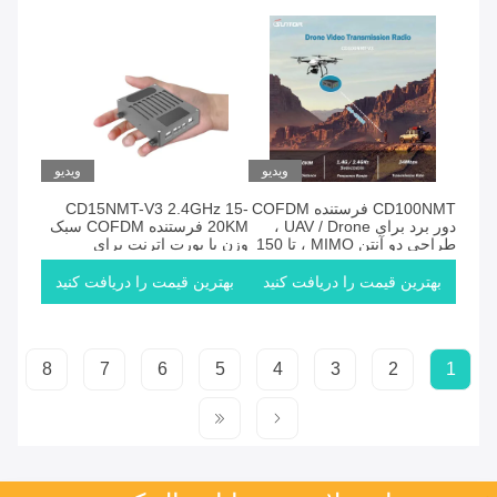
ویدیو
ویدیو
CD100NMT فرستنده COFDM
CD15NMT-V3 2.4GHz 15-
دور برد برای UAV / Drone ،
20KM فرستنده COFDM سبک
طراحی دو آنتن MIMO ، تا 150
وزن با پورت اترنت برای
کیلومتر
هواپیماهای بدون سرنشین
بهترین قیمت را دریافت کنید
بهترین قیمت را دریافت کنید
8
7
6
5
4
3
2
1