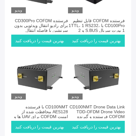
ویدیو
ویدیو
فرستنده COFDM قابل تنظیم
فرستنده CD300Pro COFDM
CD100Pro با 1TTL، 1 RS232،
برای رادیو انتقال ویدئویی بدون
1 پورت سریال S.BUS و 2
سرنشین با فاصله انتقال
پورت ویدئویی ETH/SDI/HDMI
300KM هوا به زمین برای
استفاده از فاصله طولانی
بهترین قیمت را دریافت کنید
بهترین قیمت را دریافت کنید
ویدیو
ویدیو
CD100NMT Drone Data Link
CD100NMT با فرستنده
TDD-OFDM Drone Video
AES128 محافظت شده از
COFDM فرستنده و گیرنده
امنیت COFDM برای UAV ها و
اترنت
هواپیماهای بدون سرنشین
بهترین قیمت را دریافت کنید
بهترین قیمت را دریافت کنید