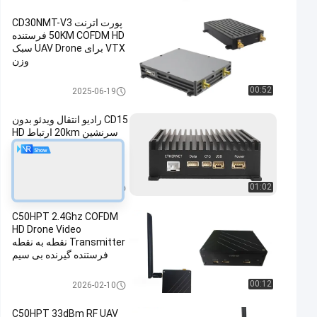
پورت اترنت CD30NMT-V3
50KM COFDM HD فرستنده
VTX برای UAV Drone سبک
وزن
COFDM فرستنده HD
00:52
2025-06-19
CD15 رادیو انتقال ویدئو بدون
سرنشین 20km ارتباط HD
بلند مدت، دو آنتن MIMO،
رمزگذاری AES128
فرستنده تصویر خاموش
01:02
2025-08-18
C50HPT 2.4Ghz COFDM
HD Drone Video
Transmitter نقطه به نقطه
فرستنده گیرنده بی سیم
کوچک
COFDM فرستنده HD
00:12
2026-02-10
C50HPT 33dBm RF UAV