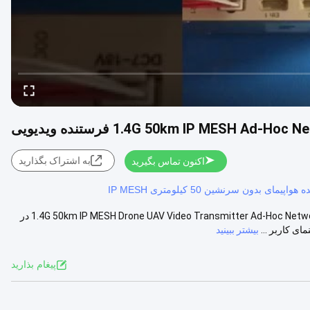
1.4G 50km IP MESH A فرستنده ویدیویی
به اشتراک بگذارید
اکنون تماس بگیرید
واپیمای بدون سرنشین 50 کیلومتری IP MESH
راه حل شبکه موقت IP MESH برای عملیات اضطراری نظامی 1.4G 50km IP MESH Drone UAV Video Transmitter Ad-Hoc Network 70Mbps در
بیشتر ببینید
پيغام بذاريد