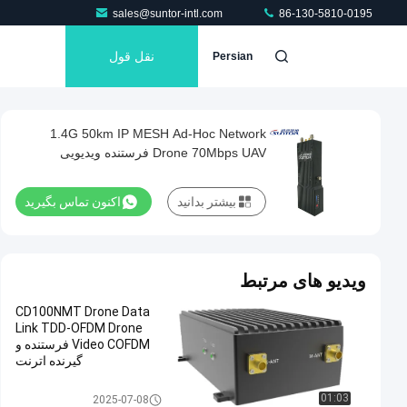
sales@suntor-intl.com
86-130-5810-0195
نقل قول
Persian
1.4G 50km IP MESH Ad-Hoc Network
Drone 70Mbps UAV فرستنده ویدیویی
بیشتر بدانید
اکنون تماس بگیرید
ویدیو های مرتبط
CD100NMT Drone Data
Link TDD-OFDM Drone
Video COFDM فرستنده و
گیرنده اترنت
فرستنده COFDM
01:03
2025-07-08