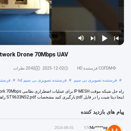
d-Hoc Network Drone 70Mbps UAV
COFDM فرستنده HD
2025-12-02
2042 نظرات
#
فرستنده تصویری بی سیم
#
فرستنده تصویری بی سیم hd
#
فرستنده ه
اینجا دیتا شیت را در فایل pdf بارگیری کنید مشخصات ST9633NS2.pdf راهنمای کاربر ...
پیام های بازدید کننده
2024-08-01
VN
Mr****ng