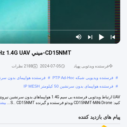
CD15NMT-ميني 0.3W 20km 800MHz 1.4G UAV بدون سرنشين فرستنده بي سيم
فرستنده ویدئویی پهپاد
2024-07-05
2188 نظرات
#
فرستنده ویدیویی شبکه PTP Ad-Hoc
#
فرستنده هواپیمای بدون سرنشین P MESH
#
فرستنده هواپیمای بدون سرنشین 50 کیلومتر IP MESH
کنید: CD15NMT-MiNi Drone ویدئو فرستنده و گیرنده S... CD15NMT....
بیشتر
پیام های بازدید کننده