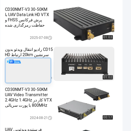
CD30NMT-V3 30-50KM
UAV Data Link HD VTX با
پرش فرکانس FHSS و
حفاظت رمزگذاری شده
AES128 برای هواپیما بدون
سرنشین
پیوند داده ی UAV
01:03
2025-07-08
CD15 رادیو انتقال ویدئو بدون
سرنشین 20km ارتباط HD
بلند مدت، دو آنتن MIMO،
رمزگذاری AES128
فرستنده تصویر خاموش
01:02
2025-08-18
CD30NMT-V3 30-50KM
UAV Video Transmitter
VTX کار در 2.4GHz 1.4GHz
800MHz با پورت سریالی
RS232/TTL/SBUS برای
هواپیماهای بدون سرنشین
فرستنده ویدئویی پهپاد
00:17
2024-08-21
فرستنده ویدئویی UAV