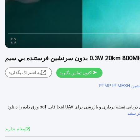
به اشتراک بگذارید
اکنون تماس بگیرید
PTMP I
UAV ارتباط ویدئویی فرستنده بی سیم 1.4G هواپیماهای بدون سرنشین نیروی دریایی نقشه برداری و بازرسی برای UAV اینجا فایل pdf ورق داده را دانلود
 ببینید
پيغام بذاريد