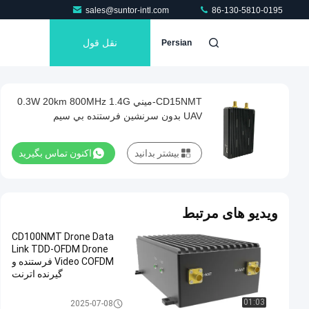
sales@suntor-intl.com
86-130-5810-0195
نقل قول
Persian
CD15NMT-ميني 0.3W 20km 800MHz 1.4G
UAV بدون سرنشين فرستنده بي سيم
بیشتر بدانید
اکنون تماس بگیرید
ویدیو های مرتبط
CD100NMT Drone Data
Link TDD-OFDM Drone
Video COFDM فرستنده و
گیرنده اترنت
فرستنده COFDM
01:03
2025-07-08