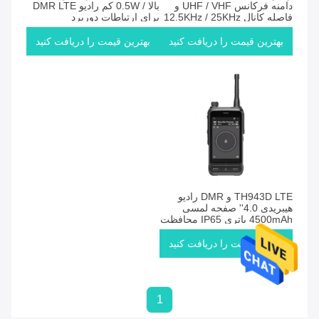
دامنه فرکانس UHF / VHF و
بالا / 0.5W کم رادیو DMR LTE
فاصله کانال 12.5KHz / 25KHz
برای ارتباطات دوربرد
برای پوشش گسترده و انعطاف
پذیر
بهترین قیمت را دریافت کنید
بهترین قیمت را دریافت کنید
TH943D LTE و DMR رادیو
هیبریدی 4.0'' صفحه لمسی
4500mAh باتری IP65 محافظت
بهترین قیمت را دریافت کنید
1