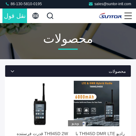
86-130-5810-0195
sales@suntor-intl.com
نقل قول
محصولات
محصولات
ویدیو
رادیو TH945D DMR LTE با
TH945D 2W قدرت فرستنده