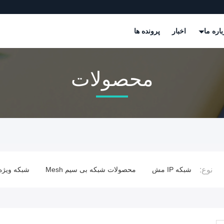
باره ما
اخبار
پرونده ها
محصولات
نوع:
شبکه IP مش
محصولات شبکه بی سیم Mesh
شبکه ویژه
پ