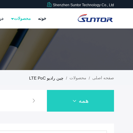
Shenzhen Suntor Technology Co., Ltd.
خونه
محصولات
در
صفحه اصلی
محصولات
/
/
چین رادیو LTE PoC
همه
فرستنده تصویر خاموش
فرستنده ویدئویی پهپاد
پیوند داده ی UAV