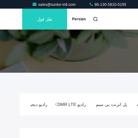
sales@suntor-intl.com
86-130-5810-0195
نقل قول
Persian
ل اترنت بی سیم
رادیو DMR LTE
رادیو دیجیتال هیبریدی
رادیو LTE PoC