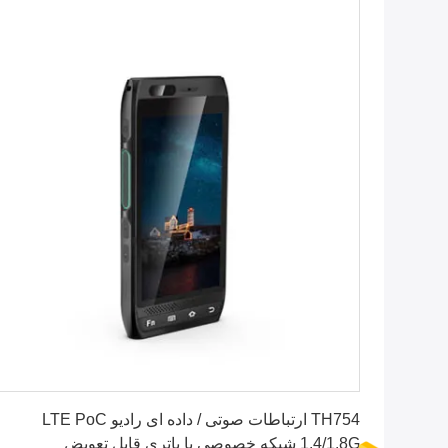
بهترین قیمت را دریافت کنید
TH754 ارتباطات صوتی / داده ای رادیو LTE PoC
1.4/1.8G شبکه خصوصی با باتری قابل تعویض