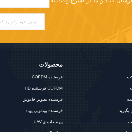
لطفا درخواست خود را برای ما ارسال کنید و ما در اسرع وقت به 
محصولات
کت
فرستنده COFDM
ه
COFDM فرستنده HD
یت
فرستنده تصویر خاموش
 بگیرید
فرستنده ویدئویی پهپاد
ت
پیوند داده ی UAV