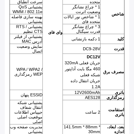
متحده
سرعت انطباق
1 * چراغ نشانگر
پشتیبانی QoS
وضعیت اترنت
WMM / 802.11e
شاخص
1 * شاخص نور ایالات
بهینه سازی فاصله
متحده فای
پشتیبانی
3 * چراغ نشانگر
پشتیبانی RTS /
قدرت سیگنال
CTS تنظیم
وای فای
پشتیبانی از فیلتر
کلید
1 دکمه بازنشانی
آدرس MAC
نمایش وضعیت
قدرت
DC9-28V
اتصال
DC12V
جریان فعلی 320mA
460 مگا بایت آداپتور
WPA / WPA2 /
مصرف برق
WEP رمزگذاری
شبکه فعلی
جریان انتقال داده
1.2A
باتری
12V2600mAh
ESSID پنهان
رمزگذاری
AES128
پشتیبانی شبکه
انتقال شفاف
استقامت
2 ساعت
جیپیاس اطلاعات
باتری
موقعیت اصلی
اصلی
بعد، ابعاد،
141.5mm * 88mm *
مدیریت صفحه وب
اندازه
30mm
پشتیبانی