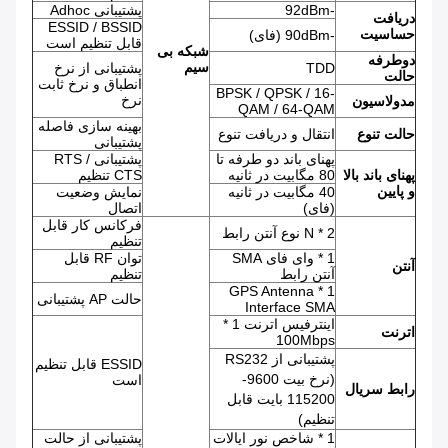
-92dBm
پشتیبانی Adhoc
دریافت
ESSID / BSSID
حساسیت
-90dBm (فای)
قابل تنظیم است
شبکه بی
دوطرفه
سیم
TDD
پشتیبانی از نرخ
حالت
انطباق و نرخ ثابت
BPSK / QPSK / 16-
نرخ
مدولاسیون
QAM / 64-QAM
بهینه سازی فاصله
حالت تنوع
انتقال و دریافت تنوع
پشتیبانی
پهنای باند دو طرفه تا
پشتیبانی RTS /
پهنای باند بالا
80 مگابیت در ثانیه
CTS تنظیم
و پایین
40 مگابیت در ثانیه
نمایش وضعیت
(فای)
اتصال
فرکانس کار قابل
2 * N نوع آنتن رابط
تنظیم
1 * وای فای SMA
توان RF قابل
آنتن
آنتن رابط
تنظیم
1 * GPS Antenna
حالت AP پشتیبانی
Interface SMA
اینترفیس اترنت 1 *
اترنت
100Mbps
پشتیبانی از RS232
ESSID قابل تنظیم
(نرخ بیت 9600-
است
رابط سریال
115200 بایت قابل
تنظیم)
1 * شاخص نور ایالات
پشتیبانی از حالت