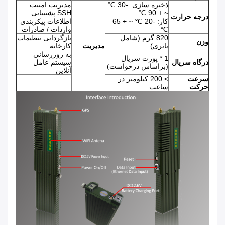
ذخیره سازی: -30 ℃
مدیریت امنیت
~ + 90 ℃
SSH پشتیبانی
درجه حرارت
کار: -20 ℃ ~ + 65
اطلاعات پیکربندی
℃
واردات / صادرات
820 گرم (شامل
بازگردانی تنظیمات
وزن
باتری)
مدیریت
کارخانه
به روزرسانی
1 * پورت سریال
درگاه سریال
سیستم عامل
(براساس درخواست)
آنلاین
سرعت
> 200 کیلومتر در
حرکت
ساعت