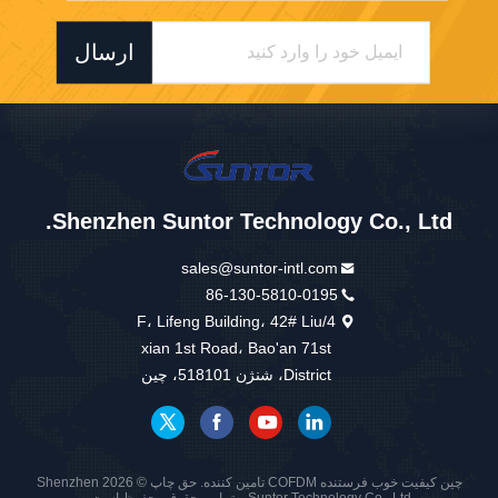
ارسال
Shenzhen Suntor Technology Co., Ltd.
sales@suntor-intl.com
86-130-5810-0195
4/F، Lifeng Building، 42# Liu
xian 1st Road، Bao'an 71st
District، شنژن 518101، چین
چین کیفیت خوب فرستنده COFDM تامین کننده. حق چاپ © 2026 Shenzhen
Suntor Technology Co., Ltd. . تمامی حقوق محفوظ است.