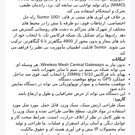
(MIMO) برای تولید توانایی بی سابقه ای، برد، راندمان طیفی،
تحرک و استحکام استفاده می کند.
بر خلاف فن آوری های مبتنی بر فای، Suntor 100٪ راه حل
اختصاصی، ارتباطات قوی، دو طرفه یا مش را در محیط های
مختلف از شهرک های متراکم به دشت های روستایی گسترش می
دهد.
رادیوها برای تشکیل یک شبکه فرکانس تک، با انتخاب خود از
باند های مجاز و بدون مجوز از 4800 مگاهرتز تا 6 گیگاهرتز، ترکیب
می شوند.
Suntor قابلیت اطمینان مأموریت بی نظیر را فراهم می
کند.
امکانات
بدون نیاز به Wireless Mesh Central Gateways، هر وسیله ای
می تواند شبکه بی سیم بی سیم با سایر تجهیزات باشد
پهنای باند فرکانس 5/10 / 20MHz را انتخاب کنید، قوی ضد تداخل.
عملکرد GPS به موقع موقعیت دستگاه.
موقعیت مختصات و نمودار توپولوژیکی می تواند در دستگاه نمایش
داده شود
این دستگاه می تواند از عرض جغرافیایی و طول و ارتفاع باشد
کاربرد:
سبک طراحی ارتش سبک، سبک وزن، قابل حمل.
مورد شل مورد
استفاده در مواد فلزی، سطح نظامی طراحی شده و سبک وزن را
به طور کامل در نظر از اتلاف حرارت، امنیت، شرایط سخت کار و
عوامل دیگر، و آسان برای استقرار و عملیات.
ما طراحی و تولید
تمام محصولات IP مش و فن آوری هسته ای و حقوق مالکیت