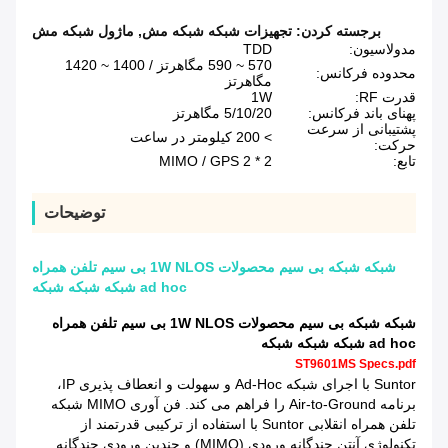
برجسته کردن:
تجهیزات شبکه شبکه مش
,
ماژول شبکه مش
مدولاسیون:
TDD
570 ~ 590 مگاهرتز / 1400 ~ 1420
محدوده فرکانس:
مگاهرتز
قدرت RF:
1W
پهنای باند فرکانس:
5/10/20 مگاهرتز
پشتیبانی از سرعت
> 200 کیلومتر در ساعت
حرکت:
تابع:
2 * 2 MIMO / GPS
توضیحات
شبکه شبکه بی سیم محصولات 1W NLOS بی سیم تلفن همراه
ad hoc شبکه شبکه شبکه
شبکه شبکه بی سیم محصولات 1W NLOS بی سیم تلفن همراه
ad hoc شبکه شبکه شبکه
ST9601MS Specs.pdf
Suntor با اجرای شبکه Ad-Hoc و سهولت و انعطاف پذیری IP،
برنامه Air-to-Ground را فراهم می کند.
فن آوری MIMO شبکه
تلفن همراه انقلابی Suntor با استفاده از ترکیبی قدرتمند از
تکنولوژی آنتن چندگانه ورودی (MIMO) و چندین ورودی چندگانه