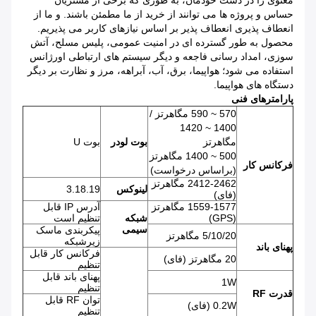
معنوی را در دست خودمان، به طوری که برخی از مشتریان
حساس و پروژه ها می توانند از خرید از ما مطمئن باشند.
و ما از
انعطاف پذیری انعطاف پذیر بر اساس نیازهای کاربر می پذیریم.
محصول به طور گسترده ای در امنیت عمومی، پلیس مسلح، آتش
سوزی، امداد رسانی فاجعه و دیگر سیستم های ارتباطی اورژانس
استفاده می شود؛
هواپیما، برق، آب، آبراهه، مرز و نظارت بر دیگر
دستگاه های هواپیما.
پارامترهای فنی
570 ~ 590 مگاهرتز /
1400 ~ 1420
مگاهرتز
بوت لودر
بوت U
500 ~ 1400 مگاهرتز
فرکانس کار
(براساس درخواست)
2412-2462 مگاهرتز
لینوکس
3.18.19
(فای)
1559-1577 مگاهرتز
آدرس IP قابل
(GPS)
شبکه
تنظیم است
سیمی
پیکربندی ماسک
5/10/20 مگاهرتز
زیرشبکه
پهنای باند
فرکانس کار قابل
20 مگاهرتز (فای)
تنظیم
پهنای باند قابل
1W
تنظیم
قدرت RF
توان RF قابل
0.2W (فای)
تنظیم