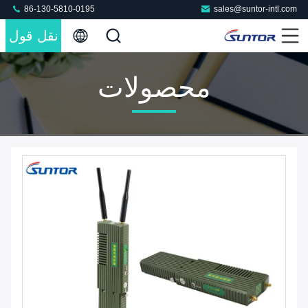
86-130-5810-0195
sales@suntor-intl.com
نقل قول
محصولات