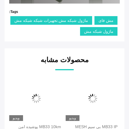
Tags:
مش فای
ماژول شبکه مش,تجهیزات شبکه شبکه مش
ماژول شبکه مش
محصولات مشابه
ویدیو
ویدیو
:
MB33 IP بی سیم MESH
MB33 10km پوشیده امن