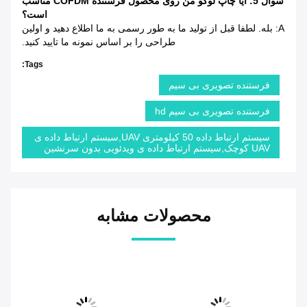
سوال 5: آیا چاپ لوگو من روی محصول فرستنده COFDM مناسب
است؟
A: بله. لطفا قبل از تولید ما به طور رسمی به ما اطلاع دهید و اولین
طراحی را بر اساس نمونه ما تایید کنید.
Tags:
فرستنده تصویری بی سیم
فرستنده تصویری بی سیم hd
سیستم ارتباط داده 50 کیلومتری UAV,سیستم ارتباط داده ی
UAV کوچک,سیستم ارتباط داده ی ویدئویی بدون سرنشین
محصولات مشابه