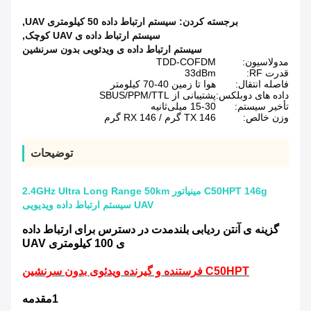
برجسته کردن:
سیستم ارتباط داده 50 کیلومتری UAV
,
سیستم ارتباط داده ی UAV کوچک
,
سیستم ارتباط داده ی ویدئویی بدون سرنشین
مدولاسیون:
TDD-COFDM
قدرت RF:
33dBm
فاصله انتقال:
هوا تا زمین 40-70 کیلومتر
داده های دوبلکس:
پشتیبانی از SBUS/PPM/TTL
تأخیر سیستم:
15-30 میلی‌ثانیه
وزن خالص:
TX 146 گرم / RX 146 گرم
توضیحات
C50HPT 146g مینیاتور 2.4GHz Ultra Long Range 50km
UAV سیستم ارتباط داده ویدیویی
گزینه ی آنتن ردیابی بلندمدت در دسترس برای ارتباط داده
ی 100 کیلومتری UAV
C50HPT فرستنده و گیرنده ویدئوی بدون سرنشین
1مقدمه