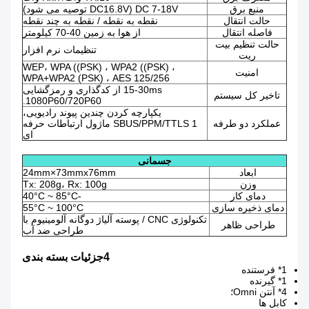
منبع برق
DC 7-18V (DC16.8V توصیه می شود)
حالت انتقال
نقطه به نقطه / نقطه به چند نقطه
فاصله انتقال
از هوا به زمین 40-70 کیلومتر
حالت تنظیم بیت
تنظیمات نرم افزار
ریت
WEP، WPA ((PSK) ، WPA2 ((PSK) ،
امنیت
WPA+WPA2 (PSK) ، AES 125/256
15-30ms از کدگذاری و رمزگشایی
تاخیر کل سیستم
1080P60/720P60.
یکپارچه کردن چندین پیوند رادیویی،
عملکرد دو طرفه
SBUS/PPM/TTLS 1 ماژول ارتباطات حرفه
ای
جسمانی
ابعاد
24mm×73mmx76mm
وزن
Tx: 208g، Rx: 100g
دمای کار
-40°C ~ 85°C
دمای ذخیره سازی
55°C ~ 100°C
تکنولوژی CNC / پوسته آلیاژ دوگانه آلومینیوم با
طراحی ظاهر
طراحی ضد آب
4جزئیات بسته بندی
1* فرستنده
1* گیرنده
4* آنتن Omni؛
کابل ها