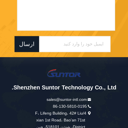
ارسال
Shenzhen Suntor Technology Co., Ltd.
sales@suntor-intl.com
86-130-5810-0195
4/F، Lifeng Building، 42# Liu
xian 1st Road، Bao'an 71st
District، شنژن 518101، چین