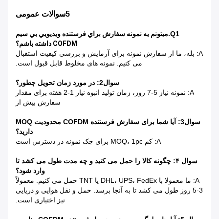
5سوالات عمومی
Q1.
ميتونم يه نمونه سفارش براي فرستنده ويديويي بي سيم
COFDM داشته باشم؟
A: بله، ما از سفارش نمونه برای آزمایش و بررسی کیفیت استقبال
می کنیم. نمونه های مخلوط قابل قبول است.
سوال2: در مورد زمان تحویل چطور؟
A: نمونه نیاز 5-7 روز، زمان تولید انبوه نیاز 1-2 هفته برای مقدار
سفارش بیش از
سوال3: آیا شما برای سفارش فرستنده COFDM محدودیت MOQ
دارید؟
A: کم MOQ، 1pc برای چک نمونه در دسترس است
سوال ۴: چگونه کالا را حمل می کنید و چه مدت طول می کشد تا
وارد شود؟
A: ما معمولا با DHL، UPS، FedEx یا TNT حمل می کنیم. معمولاً
3-5 روز طول می کشد تا به آنجا برسد. حمل و نقل هوایی و دریایی
نیز اختیاری است.