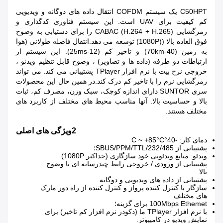
C50HPT یک سیستم COFDM انتقال داده های دوگانه و ویدیویی
کم کیفیت برای UAV است. این سیستم فناوری کدگذاری و
رمزگشایی CABAC (H.264 + H.265) را برای دستیابی به وضوح
فوق العاده بالا ((1080P) توسعه می دهد.انتقال فاصله طولانی (هوا
به زمین (40-70km) و تاخیر کم (12-25ms). این سیستم از
ارتباطات دو طرفه (داده ها و تصاویر) ، وضوح قابل تنظیم ویدئو ،
خروجی نرخ بیت با نرم افزار TPlayer پشتیبانی می کند. می تواند
رمزگشایی نرم را با تاخیر کم درک کند.در همین حال این محصولات
سری SUNTOR دارای اندازه کوچک، سبک وزن، مصرف کم، ثبات
بالا و حساسیت بالا. آنها مناسب محیط های مختلف از کاربرد های
مختلف هستند.
2ویژگی های اصلی
دمای کار: -40°C ~ +85°C
پشتیبانی از SBUS/PPM/TTL/232/485؛
ویدئو: منابع ویدئویی خود سازگاری (حداکثر 1080P).
پشتیبانی از ورودی / خروجی رابط چندرسانه ای با وضوح
بالا.
پشتیبانی از داده های ویدیویی و دوگانه
سازگار با کنترل کننده پرواز و کنترل کننده از راه دور مارک
های مختلف
100Mbps Ethemet برای گزینه؛
با نرم افزار TPlayer ما (دکودر نرم افزار کم تاخیر) برای
نمایش ویدیو در کامپیوتر.