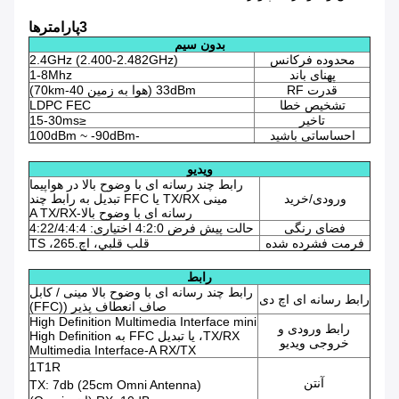
3پارامترها
بدون سیم
محدوده فرکانس
2.4GHz (2.400-2.482GHz)
پهنای باند
1-8Mhz
قدرت RF
33dBm (هوا به زمین 40-70km)
تشخیص خطا
LDPC FEC
تاخیر
≤15-30ms
احساساتی باشید
-100dBm ~ -90dBm
ویدیو
رابط چند رسانه ای با وضوح بالا در هواپیما
ورودی/خرید
مینی TX/RX یا FFC تبدیل به رابط چند
رسانه ای با وضوح بالا-A TX/RX
فضای رنگی
حالت پیش فرض 4:2:0 اختیاری: 4:22/4:4:4
فرمت فشرده شده
قلب قلبي، اچ.265، TS
رابط
رابط چند رسانه ای با وضوح بالا مینی / کابل
رابط رسانه ای اچ دی
صاف انعطاف پذیر ((FFC)
High Definition Multimedia Interface mini
رابط ورودی و
TX/RX، یا تبدیل FFC به High Definition
خروجی ویدیو
Multimedia Interface-A RX/TX
1T1R
آنتن
TX: 7db (25cm Omni Antenna)