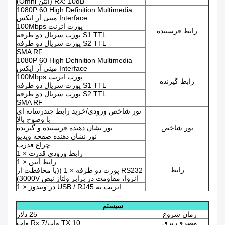
RX: 10dB (انتن Omni)
1080P 60 High Definition Multimedia
Interface مینی آر ایکس
پورت اترنت 100Mbps
رابط فرستنده
S1 TTL پورت سریال دو طرفه
S2 TTL پورت سریال دو طرفه
SMA RF
1080P 60 High Definition Multimedia
Interface مینی آر ایکس
پورت اترنت 100Mbps
رابط گیرنده
S1 TTL پورت سریال دو طرفه
S2 TTL پورت سریال دو طرفه
SMA RF
نور شاخص ورودی/خرید رابط چندرسانه ای
با وضوح بالا
نور شاخص
نور نشان دهنده فرستنده و گیرنده
نور نشان دهنده صفحه ویدیو
چراغ قدرت
رابط ورودی قدرت × 1
رابط آنتن × 1
رابط
RS232 پورت دو طرفه × 1 ((با محافظت از
انزوا، مقاومت در برابر ولتاژ نبض 3000V)
اترنت به USB / RJ45 در ویندوز × 1
سیستم
زمان شروع
25 دلار
مصرف برق
TX:10 وات/Rx:7 وات