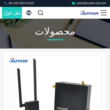
86-130-5810-0195
sales@suntor-intl.com
نقل قول
محصولات