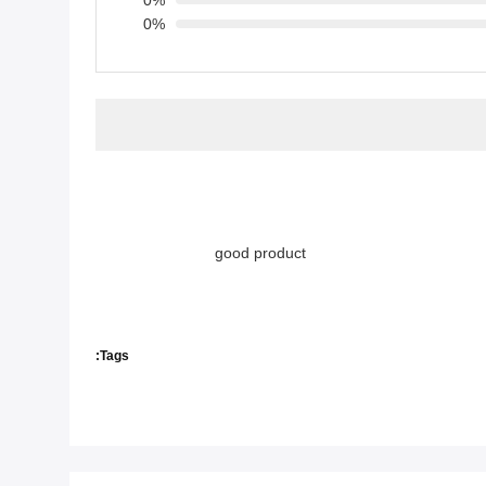
0%
0%
good product
Tags: