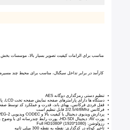
کارآمد در برابر تداخل سیگنال، مناسب برای محیط چند مسیره 
تنظیم دستی رمزگذاری دوگانه AES
دستگاه ها دارای پارامترهای صفحه نمایش صفحه تخت LCD، پارامترهای قابل تنظیم هستند
قفل فردی فرکانس، پهنای باند، قدرت و عملکرد کد توسط صفحه D
فرکانس 2/2.5/4/8Mhz قابل تنظیم است
پردازش ویدیوی دیجیتال با کیفیت بالا و CODEC ویدیویی H.264/MPEG-2
پورت AV: دیجیتال HD-SDI، پورت رابط چندرسانه ای با وضوح بالا و CVBS آنالوگ
رزولوشن: Full HD1080P (1920*1080)
تاخیر کوتاه در کدگذاری: نقطه به نقطه 300 میلی ثانیه