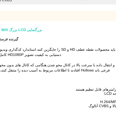
CVBS آنالوگ
بزرگنمایی LCD بزرگ COFDM Video Wifi با استفاده از دستی DUAL Encryption AES
گیرنده فرستنده ویدیوی ب
دستیابی به کیفیت تصویر HD1080P کامل، وضوح (1080I، 720P، 480P و سازگاری 1920*1080 و SD).
و انتقال داده با سرعت بالا در کانال محو شدن.هنگامی که کانال های بدون م
فرعی باند Hollows افتادند تا اطلاعات مربوط به آسیب دیده را منتقل کنند، آسیب به سایر حامل ها عملکرد کلی سیستم خیلی بهتر نیست.
LC