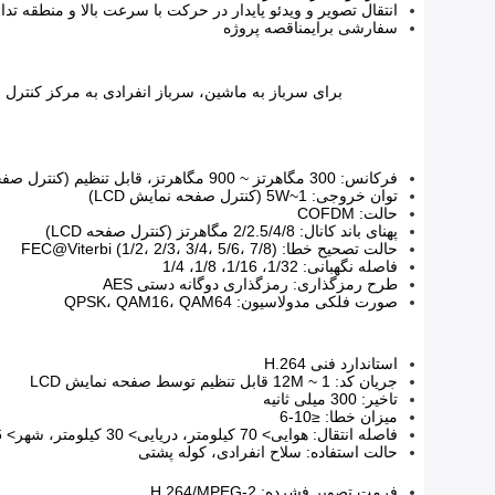
انتقال تصویر و ویدئو پایدار در حرکت با سرعت بالا و منطقه تد
سفارشی برای
مناقصه پروژه
برای سرباز به ماشین، سرباز انفرادی به مرکز کنترل استفاده می شود.
فرکانس: 300 مگاهرتز ~ 900 مگاهرتز، قابل تنظیم (کنترل صفحه نمایش LCD)
توان خروجی: 1~5W (کنترل صفحه نمایش LCD)
حالت: COFDM
پهنای باند کانال: 2/2.5/4/8 مگاهرتز (کنترل صفحه LCD)
حالت تصحیح خطا: FEC@Viterbi (1/2، 2/3، 3/4، 5/6، 7/8)
فاصله نگهبانی: 1/32، 1/16، 1/8، 1/4
طرح رمزگذاری: رمزگذاری دوگانه دستی AES
صورت فلکی مدولاسیون: QPSK، QAM16، QAM64
استاندارد فنی H.264
جریان کد: 1 ~ 12M قابل تنظیم توسط صفحه نمایش LCD
تاخیر: 300 میلی ثانیه
میزان خطا: ≤10-6
فاصله انتقال: هوایی> 70 کیلومتر، دریایی> 30 کیلومتر، شهر> 6 کیلومتر، حومه> 9 کیلومتر
حالت استفاده: سلاح انفرادی، کوله پشتی
فرمت تصویر فشرده: H.264/MPEG-2