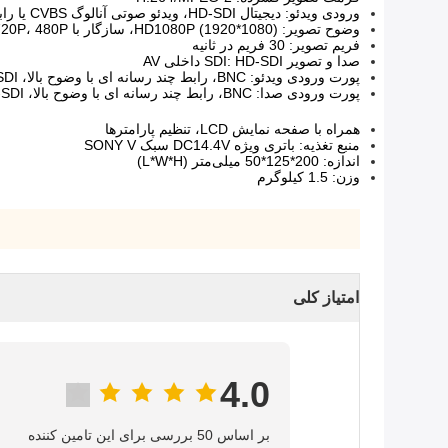
ورودی ویدئو: دیجیتال HD-SDI، ویدئو صوتی آنالوگ CVBS یا رابط چندرسانه ای با وضوح بالا دیجیتال، CVBS آنالوگ
وضوح تصویر: HD1080P (1920*1080)، سازگار با 1080I، 720P، 480P و SD
فریم تصویر: 30 فریم در ثانیه
صدا و تصویر SDI: HD-SDI داخلی AV
پورت ورودی ویدئو: BNC، رابط چند رسانه ای با وضوح بالا، HD-SDI
پورت ورودی صدا: BNC، رابط چند رسانه ای با وضوح بالا، HD-SDI
همراه با صفحه نمایش LCD، تنظیم پارامترها
منبع تغذیه: باتری ویژه DC14.4V سبک SONY V
اندازه: 200*125*50 میلی‌متر (L*W*H)
وزن: 1.5 کیلوگرم
امتیاز کلی
4.0
بر اساس 50 بررسی برای این تامین کننده