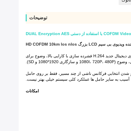
توضیحات
ی سیم LCD بزرگ HD COFDM 10km los nlos
مناسب برای الزامات کیفیت تصویر بسیار بالا، موسسات بخش باید محصولات نقطه عطف HD و SD را جایگزین کنند.استاندارد کدگذاری ویدیوی دیجیتال جدید H.264 فشرده سازی با کارایی بالا، وضوح برای
حو شدن انتخابی فرکانس ناشی از چند مسیر، فقط بر روی حامل
امکانات