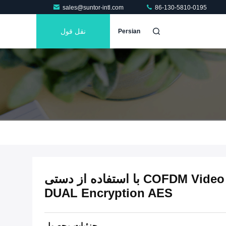
sales@suntor-intl.com
86-130-5810-0195
نقل قول
Persian
بزرگنمایی LCD بزرگ COFDM Video Wifi با استفاده از دستی
DUAL Encryption AES
جزئیات محصول