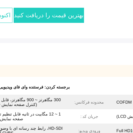
بهترین قیمت را دریافت کنید
اکنو
برجسته کردن:
فرستنده وای فای ویدیویی
300 مگاهرتز ~ 900 مگاهرتز، ق
COFDM
محدوده فرکانس:
(کنترل صفحه نمایش LCD)
1 ~ 12 مگابیت در ثانیه قابل تنظی
جریان کد::
صفحه نمایش LCD
HD-SDI، رابط چند رسانه ای با وضوح
Full HD
ورودی ویدیو: