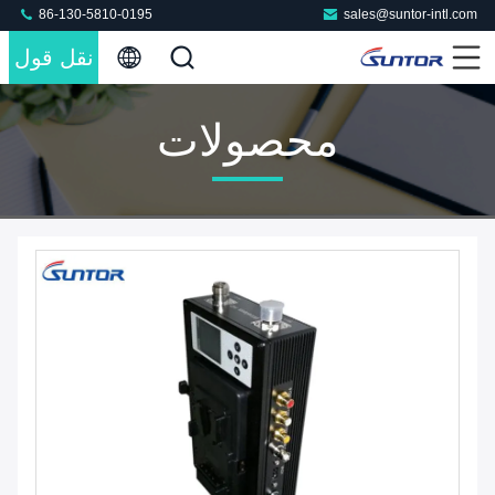
86-130-5810-0195
sales@suntor-intl.com
نقل قول
محصولات