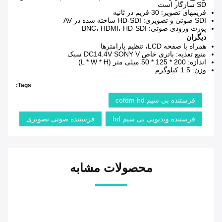
SD سازگار است
فریمهای تصویر: 30 فریم در ثانیه
SDI صوتی و تصویری: HD-SDI ساخته شده در AV
پورت ورودی صوتی: BNC، HDMI، HD-SDI
دیگران
همراه با صفحه LCD، تنظیم پارامترها
منبع تغذیه: باتری خاص DC14.4V SONY V سبک
اندازه: 200 * 125 * 50 میلی متر (L * W * H)
وزن: 1.5 کیلوگرم
Tags:
فرستنده بی سیم cofdm hd
فرستنده ویدیویی بی سیم hd
فرستنده صوتی تصویری
محصولات مشابه