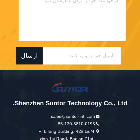
ارسال
Shenzhen Suntor Technology Co., Ltd.
sales@suntor-intl.com
86-130-5810-0195
4/F، Lifeng Building، 42# Liu
xian 1st Road، Bao'an 71st