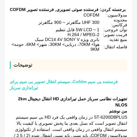
برجسته کردن:
فرستنده صوتی تصویری
,
فرستنده تصویر COFDM
مدولاسیون:
COFDM
محدوده
UHF 300 مگاهرتز ~ 900 مگاهرتز
فرکانس:
توان خروجی:
1 ~ 5W LCD قابل تنظیم
فرمت تصویر:
H.264 / MPEG-2
منبع تغذیه:
باتری ویژه DC14.4V SONY V سبک
هوا> 70KM، دریایی> 30KM، شهر> 6KM، حومه>
فاصله انتقال:
9KM
توضیحات
فرستنده بی سیم Cofdm، سیستم انتقال تصویر بی سیم برای
تیراندازی سرباز
تجهیزات نظامی سرباز حمل تیراندازی HD انتقال دیجیتال 2km
NLOS
من نوشتم
ST-6200DBPLUS در زمان واقعی یک فرد HD بی سیم سیستم
انتقال تصویر است که نسل بعدی ما پخش تصویری با کیفیت بالا
سیستم انتقال واقعی در زمان واقعی است.
استفاده از تکنولوژی
مدولاسیون COFDM، باند نسبی باند نسبی اشغال شده (2 / 2.5 /