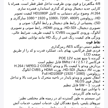
4/8 مگاهرتز) و قوی بودن ظرفیت تداخل قطر قطر است.
همراه با
کارایی جدید دیجیتال ویدئو کد گذاری استاندارد فشرده سازی
H.264، وضوح برای دستیابی به کامل HD1080P کیفیت تصویر
HD، رزولوشن (1080I، 720P، 480P و 1920 * 1080 سازگاری و
SD)، پشتیبانی از رابط های دیجیتال و رابط آنالوگ؛
صوتی و
تصویری دیجیتال، HD-SDI، ورودی HDMI، رابط صوتی و تصویری
آنالوگ، ورودی کامپوزیت CVBS؛
با کیفیت ظریف، شرایط عالی،
ویژگی های کیفیت رنگ غنی از رنگ HD مانند توانایی تنظیم.
نقاط قوت
تنظیم دستی دوگانه AES رمزگذاری
فردی قفل فرکانس، پهنای باند، عملکرد قدرت و کد را از طریق
صفحه LCD
گیرنده با منبع تغذیه POE 12V
فرکانس 2 / 2.5 / 4 / 8Mhz قابل تنظیم است
پردازش ویدئو با کیفیت بالا و ویدئو H.264 / MPEG-2 CODEC
پورت AV: دیجیتال HD-SDI، پورت HDMI و CVBS آنالوگ
رزولوشن: Full HD1080P (1920 * 1080)
انتقال تصویر و ویدئو پایدار در ناحیه متحرک با سرعت بالا و تداخل
انتقال قوی NLOS
قدرت: 1 ~ 5W قابل تنظیم
با توانایی تنوع فضا
برنامه های کاربردی:
این سیستم به طور گسترده ای در زمینه های مختلفی نظیر:
نیروهای پلیس، پاسخ دهندگان اول، خدمات امنیتی، خدمات آتش
نشانی، پوشش ورزشی، امنیت داخلی، مدیریت حمل و نقل،