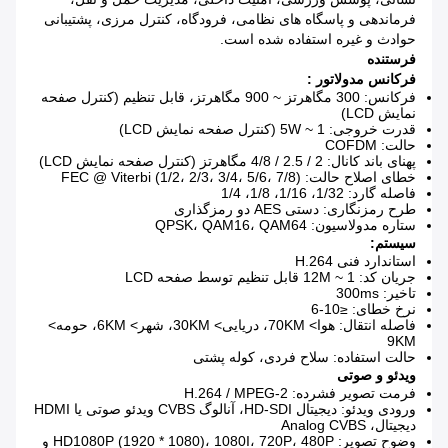
فرماندهی و پاسگاه های نظامی، فرودگاه، کنترل مرزی، پشتیبانی
حوادث و غیره استفاده شده است.
فرستنده
فرکانس مدولاتور
:
فرکانس: 300 مگاهرتز ~ 900 مگاهرتز، قابل تنظیم (کنترل صفحه
نمایش LCD)
قدرت خروجی: 1 ~ 5W (کنترل صفحه نمایش LCD)
حالت: COFDM
پهنای باند کانال: 2 / 2.5 / 4/8 مگاهرتز (کنترل صفحه نمایش LCD)
خطای اصلاح حالت: FEC @ Viterbi (1/2، 2/3، 3/4، 5/6، 7/8)
فاصله گارد: 1/32، 1/16، 1/8، 1/4
طرح رمزنگاری: دستی AES دو رمزگذاری
ستاره مدولاسیون: QPSK، QAM16، QAM64
سیستم:
استاندارد فنی H.264
جریان کد: 1 ~ 12M قابل تنظیم توسط صفحه LCD
تاخیر: 300ms
نرخ خطای: ≤10-6
فاصله انتقال: هوا> 70KM، دریایی> 30KM، شهر> 6KM، حومه>
9KM
حالت استفاده: سلاح فردی، کوله پشتی
ویدئو و صوتی
فرمت تصویر فشرده: H.264 / MPEG-2
ورودی ویدئو: دیجیتال HD-SDI، آنالوگ CVBS ویدئو صوتی یا HDMI
دیجیتال، Analog CVBS
وضوح تصویر: HD1080P (1920 * 1080)، 1080I، 720P، 480P و