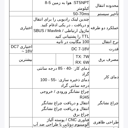
ST5NPT: هوا به زمین 5-8
محدوده انتقال
کیلومتر
تأخیر سیستم
50-70ms
چندین لینک رادیویی را برای انتقال
و دریافت ، در یکی ادغام کنید.
عملکرد دو طرفه
اختیاری
ماژول ارتباطی SBUS / Mavlink /
TTL را پشتیبانی کنید
نرخ انتقال
100 مگابیت در ثانیه
اختیاری DC7
قدرت
DC 7-18V
~ 18V
TX: 7W
مصرف برق
بیشترین
RX: 6W
دمای کار: -40 - 85 درجه سانتی
گراد
دمای کار
دمای ذخیره سازی: -55 - 100
درجه سانتی گراد
چراغ نشانگر ورودی / خروجی
RJ45
چراغ نشانگر
انتقال و دریافت چراغ نشانگر
انتقال و دریافت چراغ نشانگر
چراغ برق
فناوری CNC / پوسته آلیاژ
طراحی ظاهری
آلومینیوم دوتایی با طراحی ضد آب