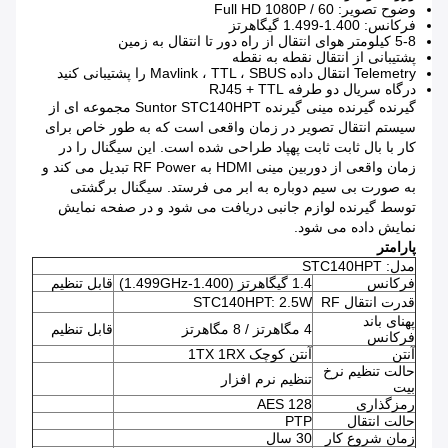
وضوح تصویر: Full HD 1080P / 60
فرکانس: 1.400-1.499 گیگاهرتز
5-8 کیلومتر هوای انتقال از راه دور تا انتقال به زمین
پشتیبانی از انتقال نقطه به نقطه
Telemetry
انتقال داده Mavlink ، TTL ، SBUS را پشتیبانی کنید
درگاه سریال دو طرفه RJ45 + TTL
گیرنده گیرنده مینی گیرنده Suntor STC140HPT مجموعه ای از
سیستم انتقال تصویر در زمان واقعی است که به طور خاص برای
کار با بال ثابت ثابت پهپاد طراحی شده است.
این سیگنال را در
زمان واقعی از دوربین مینی HDMI به RF Power تبدیل می کند و
به صورت بی سیم دوباره به ابر می فرستد.
سیگنال برگشتی
توسط گیرنده لوازم جانبی دریافت می شود و در صفحه نمایش
نمایش داده می شود.
پارامتر
مدل: STC140HPT
فرکانس
1.4 گیگاهرتز (1.400-1.499GHz)
قابل تنظیم
قدرت انتقال RF
STC140HPT: 2.5W
پهنای باند
4 مگاهرتز / 8 مگاهرتز
قابل تنظیم
فرکانس
آنتن
آنتن کوچک 1TX 1RX
حالت تنظیم نرخ
تنظیم نرم افزار
بیت
رمزگذاری
AES 128
حالت انتقال
PTP
زمان شروع کار
30 سال