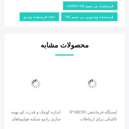
فرستنده بی سیم cofdm hd
فرستنده ویدیویی بی سیم hd
uav فرستنده ویدیو
محصولات مشابه
یو
با
ایستگاه فرماندهی IP MESH
اندازه کوچک و قدرت کم بهینه
راد
تاکتیکی برای ارتباطات
سازی رادیو شبکیه هواپیماهای
ی ش
اضطراری و هواپیماهای بدون
بدون سرنشین با انتشار سریع
شبک