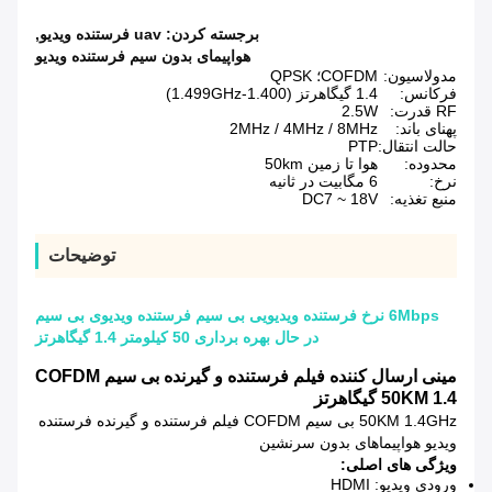
برجسته کردن:
uav فرستنده ویدیو
,
هواپیمای بدون سیم فرستنده ویدیو
مدولاسیون:
COFDM؛ QPSK
فرکانس:
1.4 گیگاهرتز (1.400-1.499GHz)
RF قدرت:
2.5W
پهنای باند:
2MHz / 4MHz / 8MHz
حالت انتقال:
PTP
محدوده:
هوا تا زمین 50km
نرخ:
6 مگابیت در ثانیه
منبع تغذیه:
DC7 ~ 18V
توضیحات
6Mbps نرخ فرستنده ویدیویی بی سیم فرستنده ویدیوی بی سیم
در حال بهره برداری 50 کیلومتر 1.4 گیگاهرتز
مینی ارسال کننده فیلم فرستنده و گیرنده بی سیم COFDM
50KM 1.4 گیگاهرتز
50KM 1.4GHz بی سیم COFDM فیلم فرستنده و گیرنده فرستنده
ویدیو هواپیماهای بدون سرنشین
ویژگی های اصلی:
ورودی ویدیو: HDMI