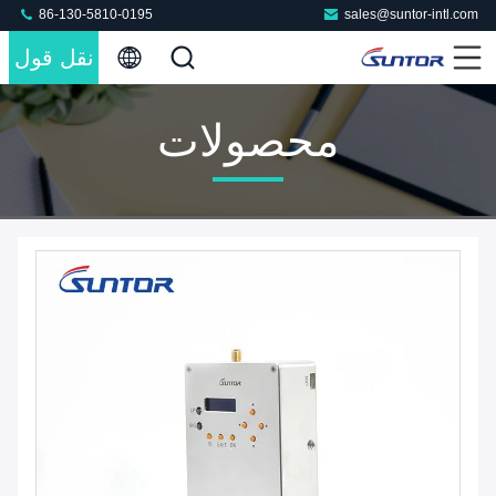
86-130-5810-0195
sales@suntor-intl.com
نقل قول
محصولات