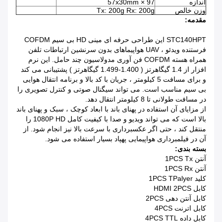
اندازه
97 × 57x30mm
وزن خالص
Tx: 200g Rx: 200g
مقدمه:
STC140HPT این طراحی حرفه ای مینی HD بی سیم COFDM
فرستنده ویدئو ، UAV هواپیماهای بدون سرنشین ارتباطات تلفن
همراه هسته COFDM فن آوری مدولاسیون چند حامل.
این نرم
افزار از 1.4 گیگاهرتز (
1.400-1.499
گیگاهرتز
)
پشتیبانی می کند
و برای مسافت 5 کیلومتر ، جریان با کد بالا و برنامه انتقال هوایی
بی سیم مناسب است.
می تواند سیگنال صوتی و کنترل تصویری را
در مسافت طولانی تا 8 کیلومتر انتقال دهد.
از مزایای آن استفاده در پهنای باند با ابعاد کوچک ، سبک و پهنای باند
بالا است که می تواند ویدیو و صدا با کیفیت کامل 1080P HD را
منتقل کند ، حتی اگر عکسبرداری با سرعت بالا نیز انجام شود.
از
آن در فیلمبرداری هواپیمایی پهپاد بسیار استفاده می شود.
بسته بندی:
آنتن 1PCS Tx
آنتن 1PCS Rx
کلید 1PCS TPalyer
کابل HDMI 2PCS
کابل آنتن دهی 2PCS
کابل اترنت 4PCS
کابل داده 4PCS TTL