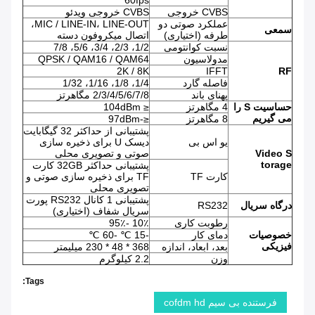
60fps
CVBS خروجی
CVBS خروجی ویدئو
عملکرد صوتی دو
MIC / LINE-IN، LINE-OUT،
سمعی
طرفه (اختیاری)
اتصال میکروفون دسته
نسبت کوانتومی
1/2، 2/3، 3/4، 5/6، 7/8
مدولاسیون
QPSK / QAM16 / QAM64
2K / 8K
IFFT
RF
فاصله گارد
1/4، 1/8، 1/16، 1/32
پهنای باند
2/3/4/5/6/7/8 مگاهرتز
حساسیت
S را
4 مگاهرتز
≤ 104dBm
می
گیریم
8 مگاهرتز
≤-97dBm
پشتیبانی از حداکثر 32 گیگابایت
یو اس بی
دیسک U برای ذخیره سازی
S
Video
صوتی و تصویری محلی
torage
پشتیبانی حداکثر 32GB کارت
کارت TF
TF برای ذخیره سازی صوتی و
تصویری محلی
پشتیبانی 1 کانال RS232 پورت
درگاه سریال
RS232
سریال شفاف (اختیاری)
رطوبت کاری
10٪ -95٪
خصوصیات
دمای کار
-15 ℃ -60 ℃
فیزیکی
بعد، ابعاد، اندازه
368 * 48 * 230 میلیمتر
وزن
2.2 کیلوگرم
Tags:
فرستنده بی سیم cofdm hd