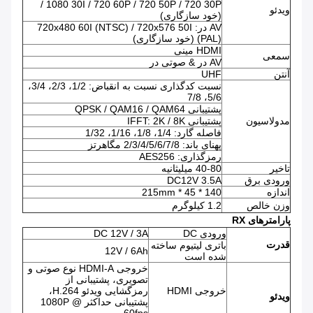
/ 1080 30I / 720 60P / 720 50P / 720 30P
ویدئو
(خود سازگاری)
AV در: 720x480 60I (NTSC) / 720x576 50I
(PAL) (خود سازگاری)
HDMI مینی
سمعی
AV در & صوتی در
آنتن
UHF
نسبت کدگذاری نسبت به انقباض: 1/2، 2/3، 3/4،
5/6، 7/8
پشتیبانی QPSK / QAM16 / QAM64
مدولاسیون
پشتیبانی IFFT: 2K / 8K
فاصله گارد: 1/4، 1/8، 1/16، 1/32
پهنای باند: 2/3/4/5/6/7/8 مگاهرتز
رمزگذاری: AES256
تاخیر
40-80 میلیثانیه
ورودی برق
DC12V 3.5A
اندازه
140 * 45 * 215mm
وزن خالص
1.2 کیلوگرم
پارامترهای RX
ورودی DC
DC 12V / 3A
قدرت
باتری لیتیوم ساخته
12V / 6Ah
شده است
خروجی HDMI-A نوع صوتی و
تصویری، پشتیبانی از
خروجی HDMI
رمزگشایی ویدئو H.264،
ویدئو
پشتیبانی حداکثر 1080P @