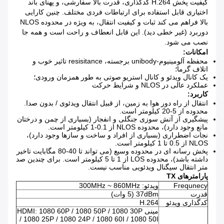
کیفیت پخش H.264 کدگذاری، قدرت بالا سفارشی، و پهنای باند
اختیاری قابل استفاده برای ارتباطات فردی مختلف.
چنین کارایی
بالا فراهم می کند ثبات و کیفیت انتقال، به ویژه در محدوده NLOS
دوربرد (غیر خطی دید).
این قابل انعطاف و راحت است و همه جا
نصب می شود.
امکانات:
محفظه آلومینیوم-unibody برجسته، resisitance تاثیر خوب و
اتلاف گرما؛
یک کانال ویدئو و کانال استریو صوتی به طور همزمان ورودی؛
عملکرد عالی در NLOS و شرایط حرکت
کاربرد:
انتقال از راه دور هوا به زمین، از قبیل انتقال ویدئوی / بدون صدا.
محدوده از 5-20 کیلومتر است.
پیشگیری از آتش سوزی جنگلی و انفجار (بسیاری از چمن و درختان
مانع وجود دارد)، محدوده NLOS از 0.1-1 کیلومتر است.
نجات اضطراری (بسیاری از افراد و ساخت و سازها وجود دارد)،
NLOS از 0.5 تا 1 کیلومتر است.
پخش رسانه ای در محدوده وسیع (می تواند تا 40-80 مگابایت تاخیر
داشته باشد)، محدوده LOS از 1 تا 5 کیلومتر است.
برای چندین صد
متر انتقال سیگنال ویدئویی مناسب نیست.
پارامترهای TX
Frequnecy
ویدئو: 300MHz ~ 860MHz
قدرت
37dBm (5 وات)
کدگذاری ویدئو
H.264
مینی HDMI: 1080 60P / 1080 50P / 1080 30P
/ 1080 25P / 1080 24P / 1080 60I / 1080 50I