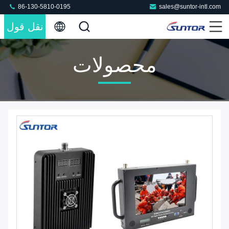
86-130-5810-0195
sales@suntor-intl.com
نقل قول
محصولات