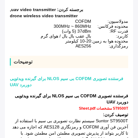
برجسته کردن:
uav video transmitter
,
drone wireless video transmitter
مدولاسیون:
COFDM
محدوده فرکانس:
300MHz ~ 860MHz
قدرت RF:
37dBm (5 وات)
کاربرد:
بال عقب بال بال / هوای گرم
محدوده هوا به زمین:
10-20 کیلومتر
رمزگذاری:
AES256
توضیحات
فرستنده تصویری COFDM بی سیم NLOS برای گیرنده ویدئویی
دوربرد UAV
فرستنده تصویری COFDM بی سیم NLOS برای گیرنده ویدئویی
دوربرد UAV
ST9500T مشخصات Sheet.pdf
توصیف کردن:
Suntor ST9500T سیستم نظارت تصویری بی سیم با استفاده از
آخرین فن آوری COFDM و رمزنگاری AES128 که اجازه می دهد
تا کاربر بتواند از پذیرش تصویری مطمئن امن مطمئن شود.
با