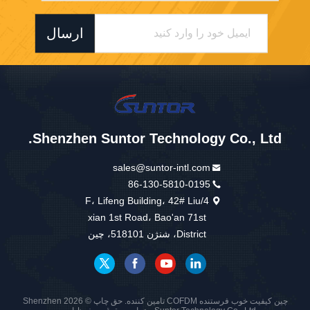
ارسال
Shenzhen Suntor Technology Co., Ltd.
sales@suntor-intl.com
86-130-5810-0195
4/F، Lifeng Building، 42# Liu
xian 1st Road، Bao'an 71st
District، شنژن 518101، چین
چین کیفیت خوب فرستنده COFDM تامین کننده. حق چاپ © 2026 Shenzhen