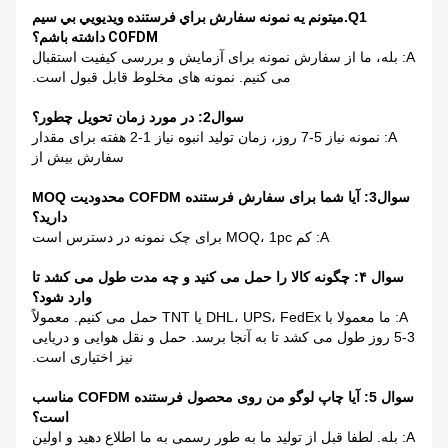
Q1.
ميتونم يه نمونه سفارش براي فرستنده ويديويي بي سيم
COFDM داشته باشم؟
A: بله، ما از سفارش نمونه برای آزمایش و بررسی کیفیت استقبال
می کنیم. نمونه های مخلوط قابل قبول است.
سوال2: در مورد زمان تحویل چطور؟
A: نمونه نیاز 5-7 روز، زمان تولید انبوه نیاز 1-2 هفته برای مقدار
سفارش بیش از
سوال3: آیا شما برای سفارش فرستنده COFDM محدودیت MOQ
دارید؟
A: کم MOQ، 1pc برای چک نمونه در دسترس است
سوال ۴: چگونه کالا را حمل می کنید و چه مدت طول می کشد تا
وارد شود؟
A: ما معمولا با DHL، UPS، FedEx یا TNT حمل می کنیم. معمولاً
3-5 روز طول می کشد تا به آنجا برسد. حمل و نقل هوایی و دریایی
نیز اختیاری است.
سوال 5: آیا چاپ لوگو من روی محصول فرستنده COFDM مناسب
است؟
A: بله. لطفا قبل از تولید ما به طور رسمی به ما اطلاع دهید و اولین