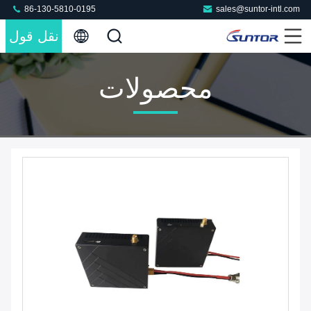
86-130-5810-0195
sales@suntor-intl.com
نقل قول
محصولات