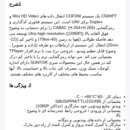
1شرح
C50HPT یک سیستم COFDM انتقال داده های Mini HD Video و
Duplex برای UAV است. این سیستم فناوری کدگذاری و
رمزگشایی CABAC (H.264+H.265) را برای دستیابی به وضوح
فوق العاده بالا (Utra-high resolution ((1080P) توسعه می
دهد.فاصله طولانی ((هوا به زمین (40-70km) و تاخیر کم ((12-
25ms) انتقال. این سیستم از ارتباطات دو طرفه ((داده و تصویر) ،
وضوح قابل تنظیم ویدیو ، خروجی نرخ بیت با نرم افزار TPlayer
پشتیبانی می کند. می تواند رمزگشایی نرم را با تاخیر کم درک
کند.در همین حال این محصولات سری SUNTOR دارای اندازه
کوچک، سبک وزن، مصرف کم، ثبات بالا و حساسیت بالا. آنها
مناسب محیط های مختلف از کاربرد های مختلف هستند.
2. ویژگی ها
دمای کار: -40°C ~ +85°C
پشتیبانی از SBUS/PPM/TTL/232/485؛
ویدئو: منابع ویدئویی خود سازگاری (حداکثر 1080P).
پشتیبانی از ورودی / خروجی رابط چندرسانه ای با وضوح
بالا.
پشتیبانی از داده های ویدیویی و دوگانه
سازگار با کنترل کننده پرواز و کنترل کننده از راه دور مارک
های مختلف