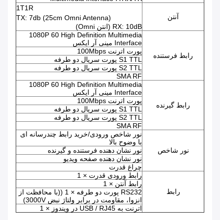
1T1R
آنتن
TX: 7db (25cm Omni Antenna)
RX: 10dB (انتن Omni)
1080P 60 High Definition Multimedia
Interface مینی آر ایکس
پورت اترنت 100Mbps
رابط فرستنده
S1 TTL پورت سریال دو طرفه
S2 TTL پورت سریال دو طرفه
SMA RF
1080P 60 High Definition Multimedia
Interface مینی آر ایکس
پورت اترنت 100Mbps
رابط گیرنده
S1 TTL پورت سریال دو طرفه
S2 TTL پورت سریال دو طرفه
SMA RF
نور شاخص ورودی/خرید رابط چندرسانه ای
با وضوح بالا
نور شاخص
نور نشان دهنده فرستنده و گیرنده
نور نشان دهنده صفحه ویدیو
چراغ قدرت
رابط ورودی قدرت × 1
رابط آنتن × 1
رابط
RS232 پورت دو طرفه × 1 ((با محافظت از
انزوا، مقاومت در برابر ولتاژ نبض 3000V)
اترنت به USB / RJ45 در ویندوز × 1