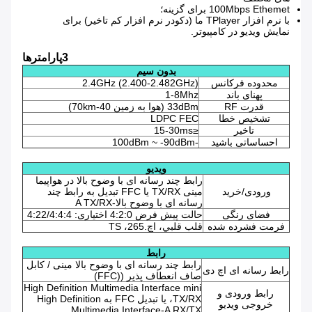
100Mbps Ethemet برای گزینه؛
با نرم افزار TPlayer ما (دکودر نرم افزار کم تاخیر) برای
نمایش ویدیو در کامپیوتر.
3پارامترها
بدون سیم
محدوده فرکانس
2.4GHz (2.400-2.482GHz)
پهنای باند
1-8Mhz
قدرت RF
33dBm (هوا به زمین 40-70km)
تشخیص خطا
LDPC FEC
تاخیر
≤15-30ms
احساساتی باشید
-100dBm ~ -90dBm
ویدیو
رابط چند رسانه ای با وضوح بالا در هواپیما
ورودی/خرید
مینی TX/RX یا FFC تبدیل به رابط چند
رسانه ای با وضوح بالا-A TX/RX
فضای رنگی
حالت پیش فرض 4:2:0 اختیاری: 4:22/4:4:4
فرمت فشرده شده
قلب قلبي، اچ.265، TS
رابط
رابط چند رسانه ای با وضوح بالا مینی / کابل
رابط رسانه ای اچ دی
صاف انعطاف پذیر ((FFC)
High Definition Multimedia Interface mini
رابط ورودی و
TX/RX، یا تبدیل FFC به High Definition
خروجی ویدیو
Multimedia Interface-A RX/TX