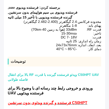
برجسته کردن:
فرستنده ویدیوی uav
,
فرستنده ویدیوی بی سیم هواپیمای بدون سرنشین
,
گیرنده فرستنده ویدیویی با تأخیر 15 میلی ثانیه
محدوده فرکانس:
2.4 گیگاهرتز (2.400-2.482 گیگاهرتز)
پهنای باند:
1-8 مگاهرتز
قدرت RF:
33dBm (هوا به زمین 40-70km)
تاخیر:
≤15-30ms
قدرت:
DC 7- 18V
زمان راه اندازی:
25 ثانیه
بعد، ابعاد، اندازه:
24x73x76mm
دمای کار:
-40°C ~ 85°C
توضیحات
C50HPT UAV ویدئو فرستنده گیرنده با قدرت RF بالا برای انتقال
فاصله طولانی
ورودی و خروجی رابط چند رسانه ای با وضوح بالا برای
فرستنده ویدئویی UAV
C50HPT فرستنده و گیرنده ویدئوی بدون سرنشین