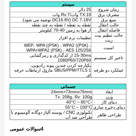
سیستم
زمان شروع
25 دلار
مصرف برق
TX:10 وات/Rx:7 وات
منبع برق
DC 7-18V (DC16.8V توصیه می شود)
حالت انتقال
نقطه به نقطه / نقطه به چند نقطه
فاصله انتقال
از هوا به زمین 40-70 کیلومتر
حالت تنظیم بیت
تنظیمات نرم افزار
ریت
WEP، WPA ((PSK) ، WPA2 ((PSK) ،
امنیت
WPA+WPA2 (PSK) ، AES 125/256
15-30ms از کدگذاری و رمزگشایی
تاخیر کل سیستم
1080P60/720P60.
یکپارچه کردن چندین پیوند رادیویی،
عملکرد دو طرفه
SBUS/PPM/TTLS 1 ماژول ارتباطات حرفه
ای
جسمانی
ابعاد
24mm×73mmx76mm
وزن
Tx: 208g، Rx: 100g
دمای کار
-40°C ~ 85°C
دمای ذخیره سازی
55°C ~ 100°C
تکنولوژی CNC / پوسته آلیاژ دوگانه آلومینیوم با
طراحی ظاهر
طراحی ضد آب
4سوالات عمومی